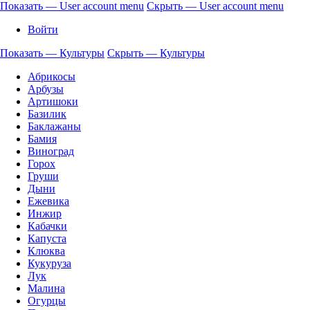
Перейти
Показать — User account menu
Скрыть — User account menu
к
User
Войти
основному
account
содержанию
Показать — Культуры
Скрыть — Культуры
menu
Культуры
Абрикосы
Арбузы
Артишоки
Базилик
Баклажаны
Бамия
Виноград
Горох
Груши
Дыни
Ежевика
Инжир
Кабачки
Капуста
Клюква
Кукуруза
Лук
Малина
Огурцы