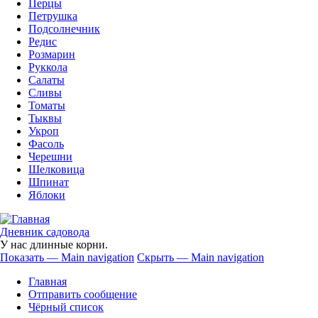
Перцы
Петрушка
Подсолнечник
Редис
Розмарин
Руккола
Салаты
Сливы
Томаты
Тыквы
Укроп
Фасоль
Черешни
Шелковица
Шпинат
Яблоки
Дневник садовода
У нас длинные корни.
Показать — Main navigation
Скрыть — Main navigation
Main
Главная
navigation
Отправить сообщение
Чёрный список