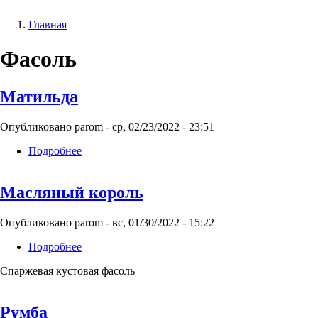
Главная
Строка
Фасоль
навигации
Матильда
Опубликовано
parom
-
ср, 02/23/2022 - 23:51
Подробнее
о
Матильда
Масляный король
Опубликовано
parom
-
вс, 01/30/2022 - 15:22
Подробнее
о
Масляный
Спаржевая кустовая фасоль
король
Румба